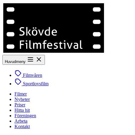
Huvudmeny
Filmvåren
Sportlovsfilm
Filmer
Nyheter
Priser
Hitta hit
Föreningen
Arbeta
Kontakt