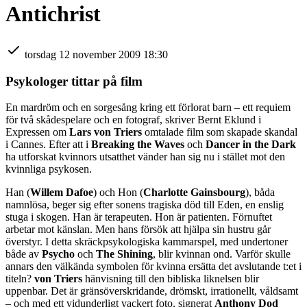
Antichrist
torsdag 12 november 2009 18:30
Psykologer tittar på film
En mardröm och en sorgesång kring ett förlorat barn – ett requiem
för två skådespelare och en fotograf, skriver Bernt Eklund i
Expressen om
Lars von Triers
omtalade film som skapade skandal
i Cannes. Efter att i
Breaking the Waves
och
Dancer in the Dark
ha utforskat kvinnors utsatthet vänder han sig nu i stället mot den
kvinnliga psykosen.
Han (
Willem Dafoe
) och Hon (
Charlotte Gainsbourg
), båda
namnlösa, beger sig efter sonens tragiska död till Eden, en enslig
stuga i skogen. Han är terapeuten. Hon är patienten. Förnuftet
arbetar mot känslan. Men hans försök att hjälpa sin hustru går
överstyr. I detta skräckpsykologiska kammarspel, med undertoner
både av
Psycho
och
The Shining
, blir kvinnan ond. Varför skulle
annars den välkända symbolen för kvinna ersätta det avslutande t:et i
titeln?
von Triers
hänvisning till den bibliska liknelsen blir
uppenbar. Det är gränsöverskridande, drömskt, irrationellt, våldsamt
– och med ett vidunderligt vackert foto, signerat
Anthony Dod