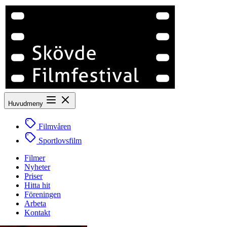
Huvudmeny
Filmvåren
Sportlovsfilm
Filmer
Nyheter
Priser
Hitta hit
Föreningen
Arbeta
Kontakt