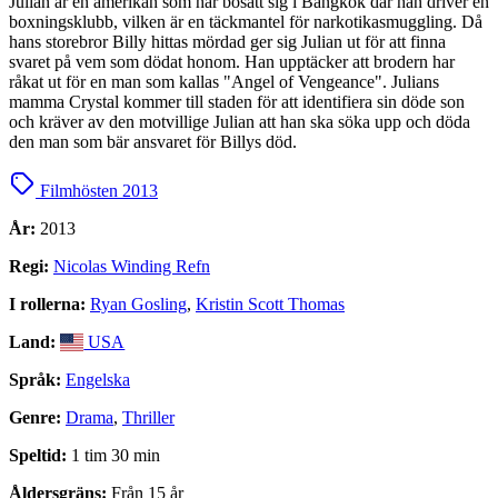
Julian är en amerikan som har bosatt sig i Bangkok där han driver en
boxningsklubb, vilken är en täckmantel för narkotikasmuggling. Då
hans storebror Billy hittas mördad ger sig Julian ut för att finna
svaret på vem som dödat honom. Han upptäcker att brodern har
råkat ut för en man som kallas "Angel of Vengeance". Julians
mamma Crystal kommer till staden för att identifiera sin döde son
och kräver av den motvillige Julian att han ska söka upp och döda
den man som bär ansvaret för Billys död.
Filmhösten 2013
År:
2013
Regi:
Nicolas Winding Refn
I rollerna:
Ryan Gosling
,
Kristin Scott Thomas
Land:
USA
Språk:
Engelska
Genre:
Drama
,
Thriller
Speltid:
1 tim 30 min
Åldersgräns:
Från 15 år