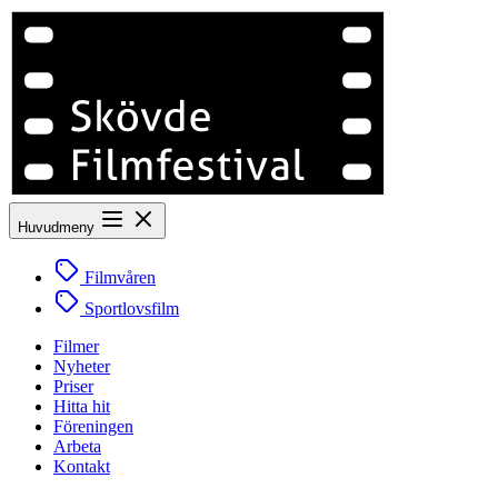
Huvudmeny
Filmvåren
Sportlovsfilm
Filmer
Nyheter
Priser
Hitta hit
Föreningen
Arbeta
Kontakt