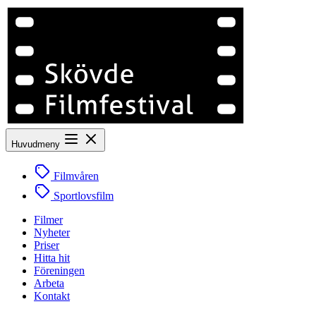
Huvudmeny
Filmvåren
Sportlovsfilm
Filmer
Nyheter
Priser
Hitta hit
Föreningen
Arbeta
Kontakt