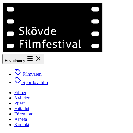
Huvudmeny
Filmvåren
Sportlovsfilm
Filmer
Nyheter
Priser
Hitta hit
Föreningen
Arbeta
Kontakt