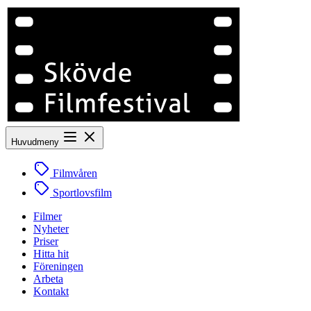
Huvudmeny
Filmvåren
Sportlovsfilm
Filmer
Nyheter
Priser
Hitta hit
Föreningen
Arbeta
Kontakt