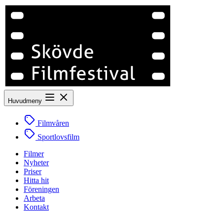
Huvudmeny
Filmvåren
Sportlovsfilm
Filmer
Nyheter
Priser
Hitta hit
Föreningen
Arbeta
Kontakt