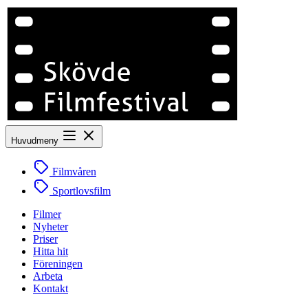
Huvudmeny
Filmvåren
Sportlovsfilm
Filmer
Nyheter
Priser
Hitta hit
Föreningen
Arbeta
Kontakt