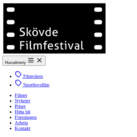
Huvudmeny
Filmvåren
Sportlovsfilm
Filmer
Nyheter
Priser
Hitta hit
Föreningen
Arbeta
Kontakt