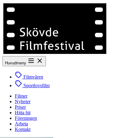
Huvudmeny
Filmvåren
Sportlovsfilm
Filmer
Nyheter
Priser
Hitta hit
Föreningen
Arbeta
Kontakt