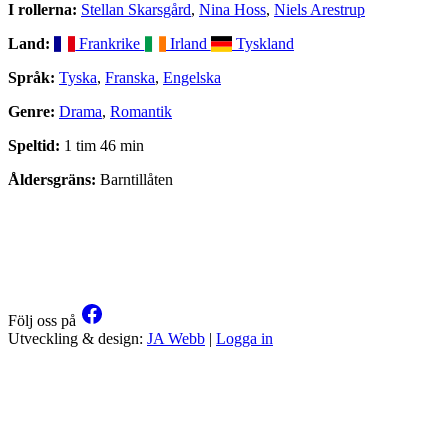
I rollerna:
Stellan Skarsgård
,
Nina Hoss
,
Niels Arestrup
Land:
Frankrike
Irland
Tyskland
Språk:
Tyska
,
Franska
,
Engelska
Genre:
Drama
,
Romantik
Speltid:
1 tim 46 min
Åldersgräns:
Barntillåten
Följ oss på
Utveckling & design:
JA Webb
|
Logga in