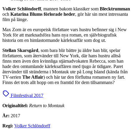
Volker Schlöndorff
, mannen bakom klassiker som
Blecktrumman
och
Katarina Blums förlorade heder
, gör här sin mest intressanta
film på länge.
Max Zorn är en europeisk författare vars hustru befinner sig i New
York för att marknadsföra hans nya roman, en självbiografisk
historia om en himlastormande kärleksaffär som dog ut.
Stellan Skarsgård
, som bara blir bättre ju äldre han blir, spelar
författaren, som återvänder till New York, där hans hustru alltså
finns men även den kvinnliga stjärnadvokaten Rebecca, som han
hade den omtumlande kärleksaffären med tjugo år tidigare. Paret
återvänder till stränderna i Montauk ute på Long Island (kända från
TV-serien
The Affair
) och här tar den förflutna romansen ny fart.
Finns det trots allt hopp om en framtid för dem tillsammans?
Filmfestival 2017
Originaltitel:
Return to Montauk
År:
2017
Regi:
Volker Schlöndorff