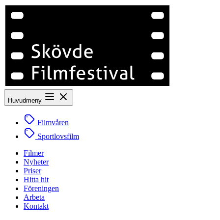
Huvudmeny
Filmvåren
Sportlovsfilm
Filmer
Nyheter
Priser
Hitta hit
Föreningen
Arbeta
Kontakt