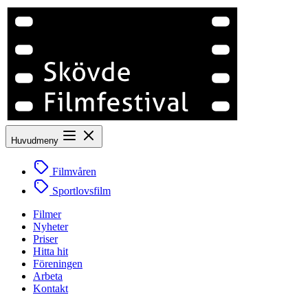
Huvudmeny
Filmvåren
Sportlovsfilm
Filmer
Nyheter
Priser
Hitta hit
Föreningen
Arbeta
Kontakt