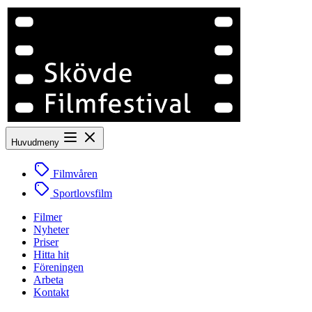
Huvudmeny
Filmvåren
Sportlovsfilm
Filmer
Nyheter
Priser
Hitta hit
Föreningen
Arbeta
Kontakt