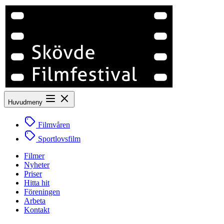
Huvudmeny
Filmvåren
Sportlovsfilm
Filmer
Nyheter
Priser
Hitta hit
Föreningen
Arbeta
Kontakt