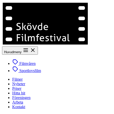
Huvudmeny
Filmvåren
Sportlovsfilm
Filmer
Nyheter
Priser
Hitta hit
Föreningen
Arbeta
Kontakt