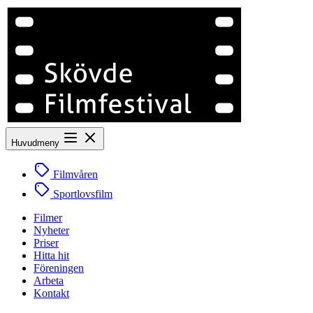
Huvudmeny
Filmvåren
Sportlovsfilm
Filmer
Nyheter
Priser
Hitta hit
Föreningen
Arbeta
Kontakt