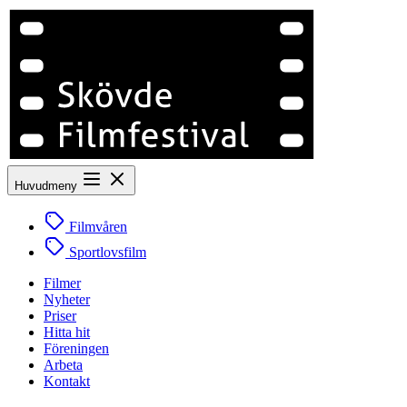
Huvudmeny
Filmvåren
Sportlovsfilm
Filmer
Nyheter
Priser
Hitta hit
Föreningen
Arbeta
Kontakt